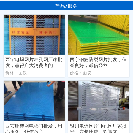
产品/服务
西宁电焊网片冲孔网厂家批
西宁钢筋防裂网片批发，信
发，赢得广大消费者的
誉良好，诚信经营
价格：面议
价格：面议
西安爬架网电梯门批发，用
银川电焊网片冲孔网厂家批
心服务，让您放心
发，安装快捷，欢迎来