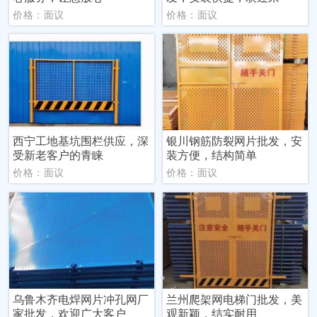
价格：面议
价格：面议
西宁工地基坑围栏供应，深
银川钢筋防裂网片批发，安
受新老客户的青睐
装方便，结构简单
价格：面议
价格：面议
乌鲁木齐电焊网片冲孔网厂
兰州爬架网电梯门批发，美
家批发，欢迎广大客户
观新颖，结实耐用